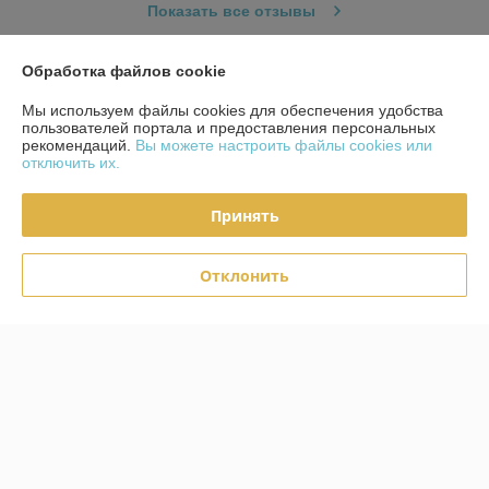
Показать все отзывы
Обработка файлов cookie
О нас
Мы используем файлы cookies для обеспечения удобства
пользователей портала и предоставления персональных
Контакты
рекомендаций.
Вы можете настроить файлы cookies или
отключить их.
Доставка и оплата
Принять
График работы
Отклонить
Полная версия сайта
Политика обработки cookies
Сайт создан на платформе Deal.by
Информация для покупателя