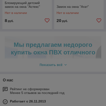
Блокирующий детский
замок на окна "Астекс"
Замок на окна "Агат"
Нет в наличии
Нет в наличии
8
20
руб.
руб.
Мы предлагаем недорого
купить окна ПВХ отличного
качества
Показать всё
Вы можете заказать ПВХ окна для террасы и
любого другого помещения
О нас
В работе мы используем исключительно
Рейтинг не сформирован
Менее 5 отзывов за последний год
высококачественные материалы и современное
оборудование, что позволяет производить надежные
Работает с 26.11.2013