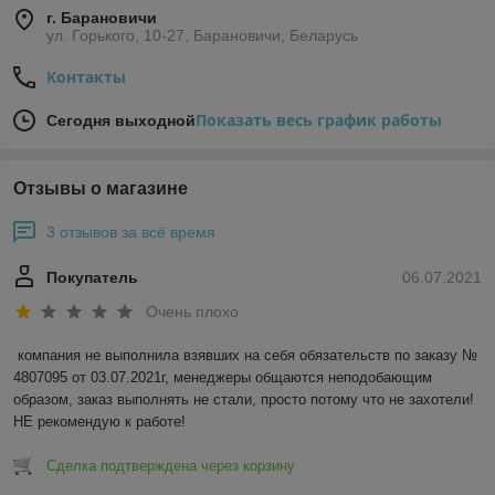
пластиковые окна ПВХ. Все детали обсуждаются с
г. Барановичи
нашим замерщиком, который бесплатно выезжает на
ул. Горького, 10-27, Барановичи, Беларусь
объект.
Контакты
В каталог
Показать весь график работы
Сегодня выходной
Отзывы о магазине
Почему наши окна востребованы:
3 отзывов за всё время
Мы используем качественную фурнитуру
Покупатель
06.07.2021
Очень плохо
Предоставляем гарантию на конструкции
компания не выполнила взявших на себя обязательств по заказу № 
4807095 от 03.07.2021г, менеджеры общаются неподобающим 
Монтаж осуществляется опытными
образом, заказ выполнять не стали, просто потому что не захотели! 
мастерами
НЕ рекомендую к работе!
Наши изделия устойчивы к
Сделка подтверждена через корзину
деформациям, ультрафиолету,