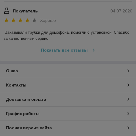
повреждениям
Покупатель
04.07.2020
Не подводим клиентов и соблюдаем
сроки изготовления
Хорошо
Заказывали трубки для домофона, помогли с установкой. Спасибо 
за качественный сервис
У нас огромный опыт работы в данной
сфере
Показать все отзывы
О нас
Преимущества сотрудничества с нами:
Контакты
1
Доставка и оплата
Бесплатная доставка
График работы
Мы доставляем конструкции бесплатно в строго
оговоренные сроки.
Полная версия сайта