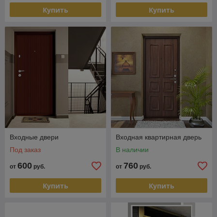
обеспечивает высокую степень
Купить
Купить
защиты.
Наши профессиональные
мастера приедут по адресу и
быстро проведут монтажные
работы.
Качественные материалы
устойчивы к атмосферным
осадкам, влажности и
температурным перепадам.
Чтобы очистить дверное
полотно, достаточно,
использовать влажную тряпку.
Входные двери
Входная квартирная дверь
Мы предлагаем самые
доступные цены за изготовление
Под заказ
В наличии
и установку.
600
760
от
руб.
от
руб.
Купить
Купить
Доступные металлические двери
Наша продукция доступна для жителей любого