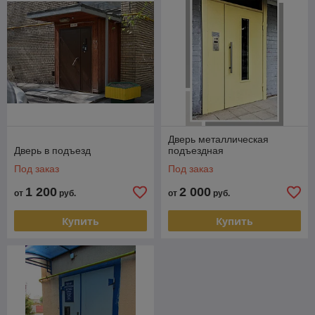
региона Беларуси и доставка организуется в самые
сжатые сроки. Дополнительная информация доступна
по контактному телефону. Сотрудник компании
поможет оформить заказ и проследит за
своевременной доставкой.
Дверь металлическая
Дверь в подъезд
подъездная
Под заказ
Под заказ
1 200
2 000
от
руб.
от
руб.
Купить
Купить