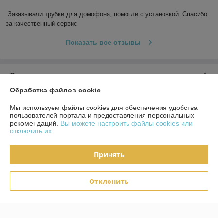
Заказывали трубки для домофона, помогли с установкой. Спасибо 
за качественный сервис
Показать все отзывы
О нас
Обработка файлов cookie
Контакты
Мы используем файлы cookies для обеспечения удобства
пользователей портала и предоставления персональных
Доставка и оплата
рекомендаций.
Вы можете настроить файлы cookies или
отключить их.
График работы
Принять
Полная версия сайта
Отклонить
Политика обработки cookies
Сайт создан на платформе Deal.by